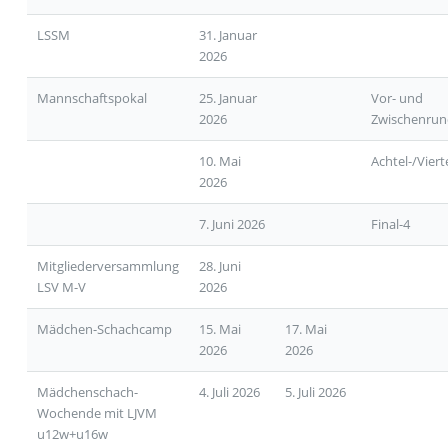
LSSM
31. Januar
2026
Mannschaftspokal
25. Januar
Vor- und
2026
Zwischenrun
10. Mai
Achtel-/Viert
2026
7. Juni 2026
Final-4
Mitgliederversammlung
28. Juni
LSV M-V
2026
Mädchen-Schachcamp
15. Mai
17. Mai
2026
2026
Mädchenschach-
4. Juli 2026
5. Juli 2026
Wochende mit LJVM
u12w+u16w