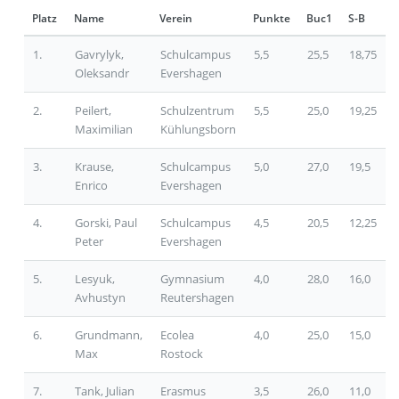
Platz
Name
Verein
Punkte
Buc1
S-B
1.
Gavrylyk,
Schulcampus
5,5
25,5
18,75
Oleksandr
Evershagen
2.
Peilert,
Schulzentrum
5,5
25,0
19,25
Maximilian
Kühlungsborn
3.
Krause,
Schulcampus
5,0
27,0
19,5
Enrico
Evershagen
4.
Gorski, Paul
Schulcampus
4,5
20,5
12,25
Peter
Evershagen
5.
Lesyuk,
Gymnasium
4,0
28,0
16,0
Avhustyn
Reutershagen
6.
Grundmann,
Ecolea
4,0
25,0
15,0
Max
Rostock
7.
Tank, Julian
Erasmus
3,5
26,0
11,0