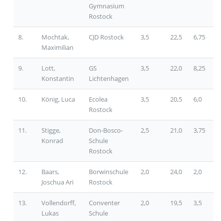
Gymnasium
Rostock
8.
Mochtak,
CJD Rostock
3,5
22,5
6,75
Maximilian
9.
Lott,
GS
3,5
22,0
8,25
Konstantin
Lichtenhagen
10.
König, Luca
Ecolea
3,5
20,5
6,0
Rostock
11.
Stigge,
Don-Bosco-
2,5
21,0
3,75
Konrad
Schule
Rostock
12.
Baars,
Borwinschule
2,0
24,0
2,0
Joschua Ari
Rostock
13.
Vollendorff,
Conventer
2,0
19,5
3,5
Lukas
Schule