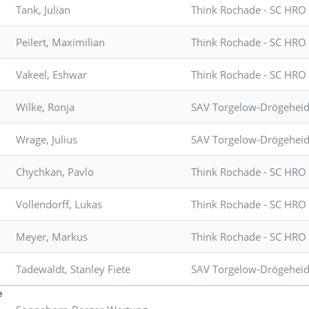
Tank, Julian
Think Rochade - SC HRO
Peilert, Maximilian
Think Rochade - SC HRO
Vakeel, Eshwar
Think Rochade - SC HRO
Wilke, Ronja
SAV Torgelow-Drögehei
Wrage, Julius
SAV Torgelow-Drögehei
Chychkan, Pavlo
Think Rochade - SC HRO
Vollendorff, Lukas
Think Rochade - SC HRO
Meyer, Markus
Think Rochade - SC HRO
Tadewaldt, Stanley Fiete
SAV Torgelow-Drögehei
e