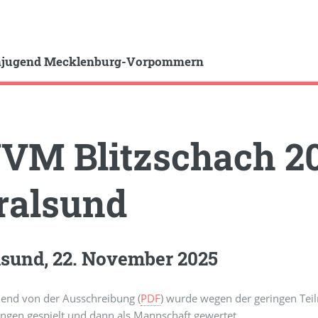
hjugend Mecklenburg-Vorpommern
VM Blitzschach 20
ralsund
lsund, 22. November 2025
end von der Ausschreibung (
PDF
) wurde wegen der geringen Tei
ngen gespielt und dann als Mannschaft gewertet.