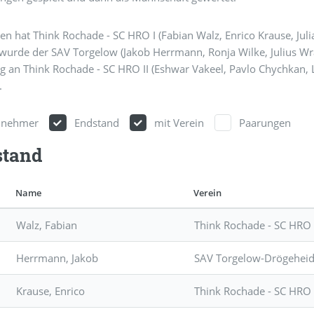
 hat Think Rochade - SC HRO I (Fabian Walz, Enrico Krause, Juli
wurde der SAV Torgelow (Jakob Herrmann, Ronja Wilke, Julius Wra
ng an Think Rochade - SC HRO II (Eshwar Vakeel, Pavlo Chychkan,
.
ilnehmer
Endstand
mit Verein
Paarungen
stand
Name
Verein
Walz, Fabian
Think Rochade - SC HRO
Herrmann, Jakob
SAV Torgelow-Drögehei
Krause, Enrico
Think Rochade - SC HRO