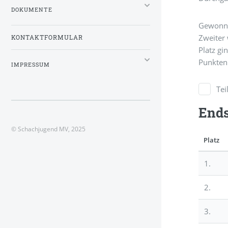
DOKUMENTE
Gewonnen
Zweiter 
KONTAKTFORMULAR
Platz gi
Punkten
IMPRESSUM
Te
End
© Schachjugend MV, 2025
Platz
1.
2.
3.