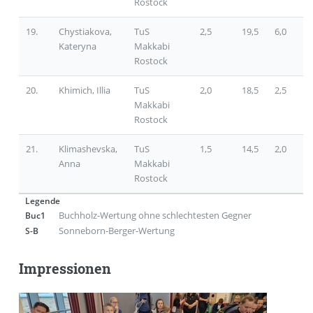
Rostock
19.
Chystiakova,
TuS
2,5
19,5
6,0
Kateryna
Makkabi
Rostock
20.
Khimich, Illia
TuS
2,0
18,5
2,5
Makkabi
Rostock
21.
Klimashevska,
TuS
1,5
14,5
2,0
Anna
Makkabi
Rostock
Legende
Buchholz-Wertung ohne schlechtesten Gegner
Buc1
Sonneborn-Berger-Wertung
S-B
Impressionen