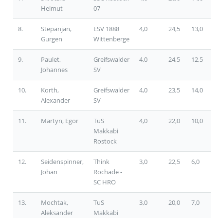
Helmut
07
8.
Stepanjan,
ESV 1888
4,0
24,5
13,0
Gurgen
Wittenberge
9.
Paulet,
Greifswalder
4,0
24,5
12,5
Johannes
SV
10.
Korth,
Greifswalder
4,0
23,5
14,0
Alexander
SV
11.
Martyn, Egor
TuS
4,0
22,0
10,0
Makkabi
Rostock
12.
Seidenspinner,
Think
3,0
22,5
6,0
Johan
Rochade -
SC HRO
13.
Mochtak,
TuS
3,0
20,0
7,0
Aleksander
Makkabi