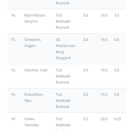
Rostock
14.
Mytrofanov,
TuS
3,0
19,5
7,0
Dmytro
Makkabi
Rostock
15.
Schwenn,
GS
3,0
19,5
6,0
Hagen
Kletterrose
Burg
Stargard
16.
Doichev, Ivan
TuS
3,0
19,5
5,0
Makkabi
Rostock
16.
Kukushkin,
TuS
3,0
19,5
5,0
Illya
Makkabi
Rostock
18.
Isaiev,
TuS
2,5
22,0
6,25
Yaroslav
Makkabi