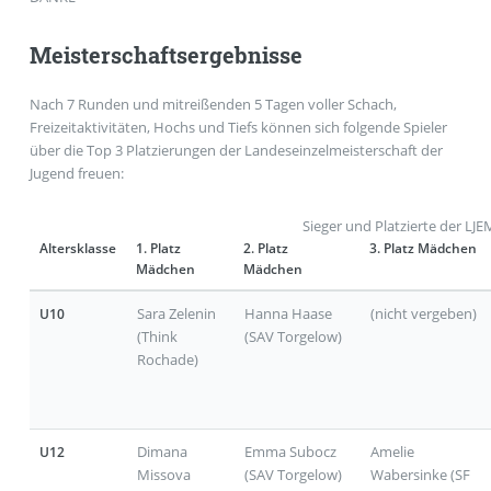
Meisterschaftsergebnisse
Nach 7 Runden und mitreißenden 5 Tagen voller Schach,
Freizeitaktivitäten, Hochs und Tiefs können sich folgende Spieler
über die Top 3 Platzierungen der Landeseinzelmeisterschaft der
Jugend freuen:
Sieger und Platzierte der LJE
Altersklasse
1. Platz
2. Platz
3. Platz Mädchen
Mädchen
Mädchen
Sara Zelenin
Hanna Haase
(nicht vergeben)
U10
(Think
(SAV Torgelow)
Rochade)
Dimana
Emma Subocz
Amelie
U12
Missova
(SAV Torgelow)
Wabersinke (SF