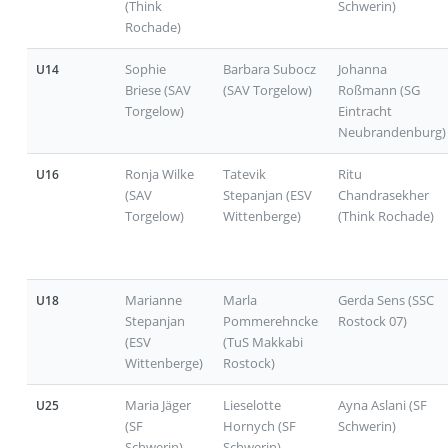
(Think
Schwerin)
Rochade)
Sophie
Barbara Subocz
Johanna
U14
Briese (SAV
(SAV Torgelow)
Roßmann (SG
Torgelow)
Eintracht
Neubrandenburg)
Ronja Wilke
Tatevik
Ritu
U16
(SAV
Stepanjan (ESV
Chandrasekher
Torgelow)
Wittenberge)
(Think Rochade)
Marianne
Marla
Gerda Sens (SSC
U18
Stepanjan
Pommerehncke
Rostock 07)
(ESV
(TuS Makkabi
Wittenberge)
Rostock)
Maria Jäger
Lieselotte
Ayna Aslani (SF
U25
(SF
Hornych (SF
Schwerin)
Schwerin)
Schwerin)