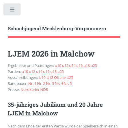
Toggle
Schachjugend Mecklenburg-Vorpommern
LJEM 2026 in Malchow
Ergebnisse und Paarungen:
u10
u12
u14
u16
u18
u25
Partien:
u10
u12
u14
u16
u18
u25
Ausschreibungen:
U10-U18
Offene U25
Randbauer:
Nr. 1
Nr. 2
Nr. 3
Nr. 4
Nr. 5
Presse:
Nordkurier
NDR
35-jähriges Jubiläum und 20 Jahre
LJEM in Malchow
Nach dem Ende der ersten Partie wurde der Spielbereich in einen