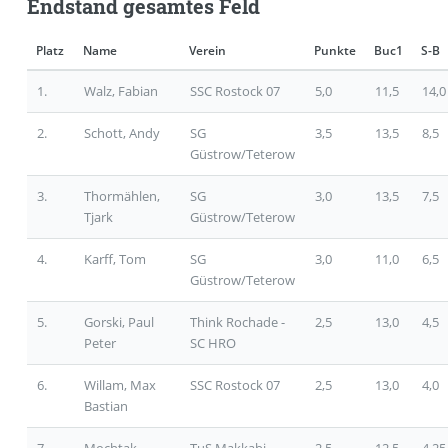
Endstand gesamtes Feld
Platz
Name
Verein
Punkte
Buc1
S-B
1.
Walz, Fabian
SSC Rostock 07
5,0
11,5
14,0
2.
Schott, Andy
SG
3,5
13,5
8,5
Güstrow/Teterow
3.
Thormählen,
SG
3,0
13,5
7,5
Tjark
Güstrow/Teterow
4.
Karff, Tom
SG
3,0
11,0
6,5
Güstrow/Teterow
5.
Gorski, Paul
Think Rochade -
2,5
13,0
4,5
Peter
SC HRO
6.
Willam, Max
SSC Rostock 07
2,5
13,0
4,0
Bastian
7.
Mochtak,
TuS Makkabi
2,5
12,5
4,25