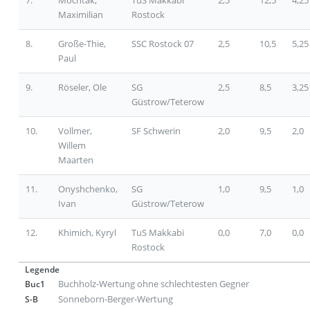
Maximilian
Rostock
8.
Große-Thie,
SSC Rostock 07
2,5
10,5
5,25
Paul
9.
Röseler, Ole
SG
2,5
8,5
3,25
Güstrow/Teterow
10.
Vollmer,
SF Schwerin
2,0
9,5
2,0
Willem
Maarten
11.
Onyshchenko,
SG
1,0
9,5
1,0
Ivan
Güstrow/Teterow
12.
Khimich, Kyryl
TuS Makkabi
0,0
7,0
0,0
Rostock
Legende
Buchholz-Wertung ohne schlechtesten Gegner
Buc1
Sonneborn-Berger-Wertung
S-B