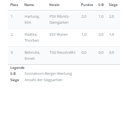
Platz
Name
Verein
Punkte
S-B
Siege
1.
Hartung,
PSV Ribnitz-
2,0
1,0
2,0
Kim
Damgarten
2.
Radtke,
ESV Waren
1,0
0,0
1,0
Thorben
3.
Behncke,
TSG Neustrelitz
0,0
0,0
0,0
Ennes
Legende
Sonneborn-Berger-Wertung
S-B
Anzahl der Siegpartien
Siege