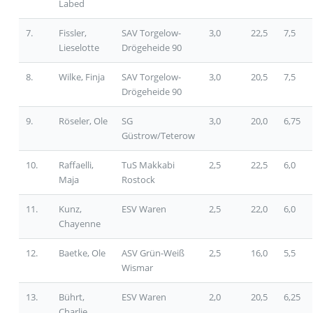
Labed
7.
Fissler,
SAV Torgelow-
3,0
22,5
7,5
Lieselotte
Drögeheide 90
8.
Wilke, Finja
SAV Torgelow-
3,0
20,5
7,5
Drögeheide 90
9.
Röseler, Ole
SG
3,0
20,0
6,75
Güstrow/Teterow
10.
Raffaelli,
TuS Makkabi
2,5
22,5
6,0
Maja
Rostock
11.
Kunz,
ESV Waren
2,5
22,0
6,0
Chayenne
12.
Baetke, Ole
ASV Grün-Weiß
2,5
16,0
5,5
Wismar
13.
Bührt,
ESV Waren
2,0
20,5
6,25
Charlie