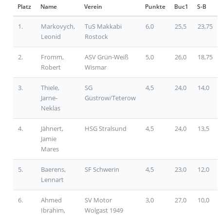
Platz
Name
Verein
Punkte
Buc1
S-B
1.
Markovych,
TuS Makkabi
6,0
25,5
23,75
Leonid
Rostock
2.
Fromm,
ASV Grün-Weiß
5,0
26,0
18,75
Robert
Wismar
3.
Thiele,
SG
4,5
24,0
14,0
Jarne-
Güstrow/Teterow
Neklas
4.
Jähnert,
HSG Stralsund
4,5
24,0
13,5
Jamie
Mares
5.
Baerens,
SF Schwerin
4,5
23,0
12,0
Lennart
6.
Ahmed
SV Motor
3,0
27,0
10,0
Ibrahim,
Wolgast 1949