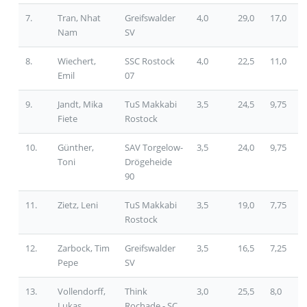
7.
Tran, Nhat
Greifswalder
4,0
29,0
17,0
Nam
SV
8.
Wiechert,
SSC Rostock
4,0
22,5
11,0
Emil
07
9.
Jandt, Mika
TuS Makkabi
3,5
24,5
9,75
Fiete
Rostock
10.
Günther,
SAV Torgelow-
3,5
24,0
9,75
Toni
Drögeheide
90
11.
Zietz, Leni
TuS Makkabi
3,5
19,0
7,75
Rostock
12.
Zarbock, Tim
Greifswalder
3,5
16,5
7,25
Pepe
SV
13.
Vollendorff,
Think
3,0
25,5
8,0
Lukas
Rochade - SC