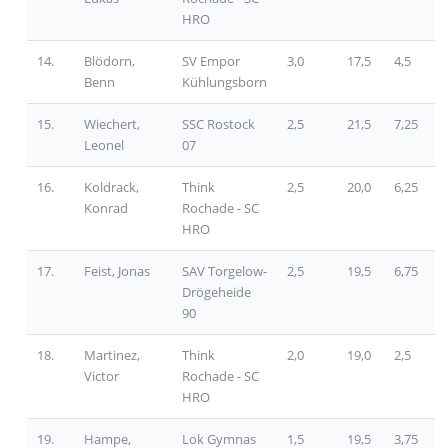
HRO
14.
Blödorn,
SV Empor
3,0
17,5
4,5
Benn
Kühlungsborn
15.
Wiechert,
SSC Rostock
2,5
21,5
7,25
Leonel
07
16.
Koldrack,
Think
2,5
20,0
6,25
Konrad
Rochade - SC
HRO
17.
Feist, Jonas
SAV Torgelow-
2,5
19,5
6,75
Drögeheide
90
18.
Martinez,
Think
2,0
19,0
2,5
Victor
Rochade - SC
HRO
19.
Hampe,
Lok Gymnas
1,5
19,5
3,75