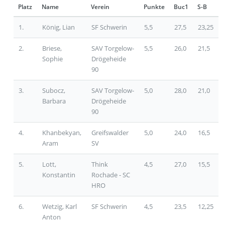
Platz
Name
Verein
Punkte
Buc1
S-B
1.
König, Lian
SF Schwerin
5,5
27,5
23,25
2.
Briese,
SAV Torgelow-
5,5
26,0
21,5
Sophie
Drögeheide
90
3.
Subocz,
SAV Torgelow-
5,0
28,0
21,0
Barbara
Drögeheide
90
4.
Khanbekyan,
Greifswalder
5,0
24,0
16,5
Aram
SV
5.
Lott,
Think
4,5
27,0
15,5
Konstantin
Rochade - SC
HRO
6.
Wetzig, Karl
SF Schwerin
4,5
23,5
12,25
Anton