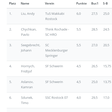
Platz
Name
Verein
Punkte
Buc1
S-B
1.
Liu, Andy
TuS Makkabi
6,0
27,5
25,0
Rostock
2.
Chychkan,
Think Rochade -
5,5
28,5
24,5
Pavlo
SC HRO
3.
Seegebrecht,
SC
5,5
27,0
20,5
Johann
Mecklenburger
Springer
4.
Hornych,
SF Schwerin
4,5
26,5
15,75
Fridtjof
5.
Aslanov,
SF Schwerin
4,5
25,0
13,75
Kamran
6.
Sdunek,
SSC Rostock 07
4,0
29,5
17,0
Timo