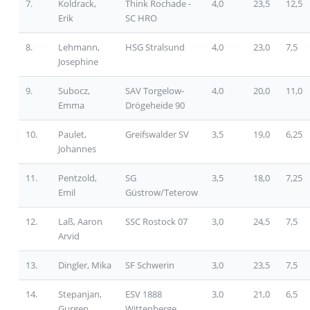
7.
Koldrack,
Think Rochade -
4,0
23,5
12,5
Erik
SC HRO
8.
Lehmann,
HSG Stralsund
4,0
23,0
7,5
Josephine
9.
Subocz,
SAV Torgelow-
4,0
20,0
11,0
Emma
Drögeheide 90
10.
Paulet,
Greifswalder SV
3,5
19,0
6,25
Johannes
11.
Pentzold,
SG
3,5
18,0
7,25
Emil
Güstrow/Teterow
12.
Laß, Aaron
SSC Rostock 07
3,0
24,5
7,5
Arvid
13.
Dingler, Mika
SF Schwerin
3,0
23,5
7,5
14.
Stepanjan,
ESV 1888
3,0
21,0
6,5
Gurgen
Wittenberge