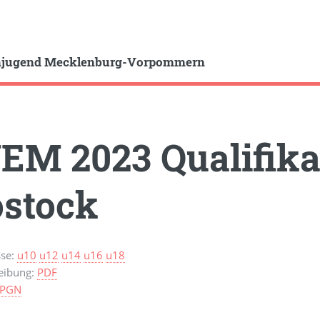
hjugend Mecklenburg-Vorpommern
EM 2023 Qualifika
stock
sse:
u10
u12
u14
u16
u18
eibung:
PDF
PGN