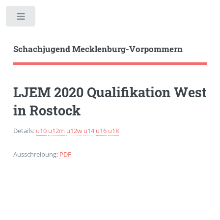
Toggle
Schachjugend Mecklenburg-Vorpommern
LJEM 2020 Qualifikation West
in Rostock
Details:
u10
u12m
u12w
u14
u16
u18
Ausschreibung:
PDF