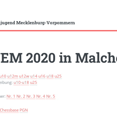
hjugend Mecklenburg-Vorpommern
EM 2020 in Malc
u10
u12m
u12w
u14
u16
u18
u25
eibung:
u10-u18
u25
uer:
Nr. 1
Nr. 2
Nr. 3
Nr. 4
Nr. 5
Chessbase
PGN