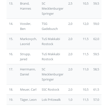
13.
Brand,
SC
2,5
10,5
59,5
Hannes
Mecklenburger
Springer
14.
Vossler,
TSG
2,0
12,0
59,0
Ben
Gadebusch
15.
Markovych,
TuS Makkabi
2,0
11,5
62,0
Leonid
Rostock
16.
Strupp,
TuS Makkabi
2,0
11,5
59,5
Jared
Rostock
17.
Herrmann,
SC
2,0
11,0
58,5
Daniel
Mecklenburger
Springer
18.
Meuer, Carl
SSC Rostock
2,0
10,5
61,5
19.
Täger, Leon
Lok Pritzwalk
1,0
11,5
57,0