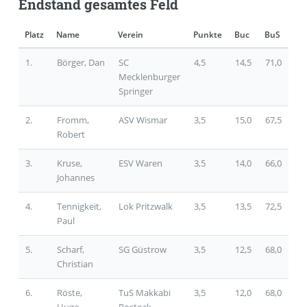
Endstand gesamtes Feld
Platz
Name
Verein
Punkte
Buc
BuS
1.
Börger, Dan
SC
4,5
14,5
71,0
Mecklenburger
Springer
2.
Fromm,
ASV Wismar
3,5
15,0
67,5
Robert
3.
Kruse,
ESV Waren
3,5
14,0
66,0
Johannes
4.
Tennigkeit,
Lok Pritzwalk
3,5
13,5
72,5
Paul
5.
Scharf,
SG Güstrow
3,5
12,5
68,0
Christian
6.
Röste,
TuS Makkabi
3,5
12,0
68,0
Hugo
Rostock