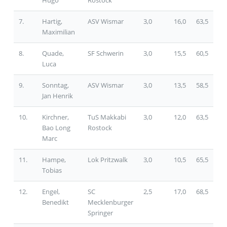
7.
Hartig,
ASV Wismar
3,0
16,0
63,5
Maximilian
8.
Quade,
SF Schwerin
3,0
15,5
60,5
Luca
9.
Sonntag,
ASV Wismar
3,0
13,5
58,5
Jan Henrik
10.
Kirchner,
TuS Makkabi
3,0
12,0
63,5
Bao Long
Rostock
Marc
11.
Hampe,
Lok Pritzwalk
3,0
10,5
65,5
Tobias
12.
Engel,
SC
2,5
17,0
68,5
Benedikt
Mecklenburger
Springer