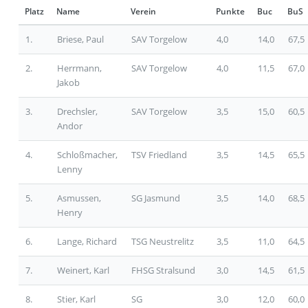
Platz
Name
Verein
Punkte
Buc
BuS
1.
Briese, Paul
SAV Torgelow
4,0
14,0
67,5
2.
Herrmann,
SAV Torgelow
4,0
11,5
67,0
Jakob
3.
Drechsler,
SAV Torgelow
3,5
15,0
60,5
Andor
4.
Schloßmacher,
TSV Friedland
3,5
14,5
65,5
Lenny
5.
Asmussen,
SG Jasmund
3,5
14,0
68,5
Henry
6.
Lange, Richard
TSG Neustrelitz
3,5
11,0
64,5
7.
Weinert, Karl
FHSG Stralsund
3,0
14,5
61,5
8.
Stier, Karl
SG
3,0
12,0
60,0