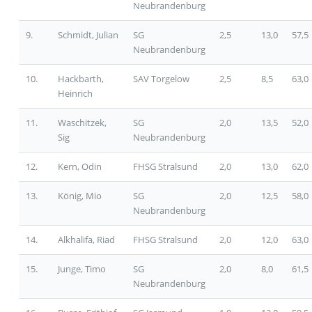
Neubrandenburg
9.
Schmidt, Julian
SG
2,5
13,0
57,5
Neubrandenburg
10.
Hackbarth,
SAV Torgelow
2,5
8,5
63,0
Heinrich
11.
Waschitzek,
SG
2,0
13,5
52,0
Sig
Neubrandenburg
12.
Kern, Odin
FHSG Stralsund
2,0
13,0
62,0
13.
König, Mio
SG
2,0
12,5
58,0
Neubrandenburg
14.
Alkhalifa, Riad
FHSG Stralsund
2,0
12,0
63,0
15.
Junge, Timo
SG
2,0
8,0
61,5
Neubrandenburg