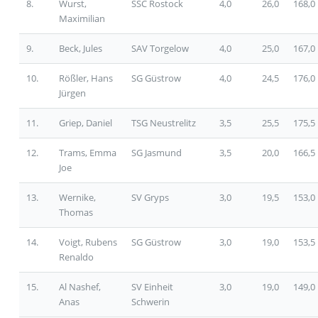
8.
Wurst,
SSC Rostock
4,0
26,0
168,0
Maximilian
9.
Beck, Jules
SAV Torgelow
4,0
25,0
167,0
10.
Rößler, Hans
SG Güstrow
4,0
24,5
176,0
Jürgen
11.
Griep, Daniel
TSG Neustrelitz
3,5
25,5
175,5
12.
Trams, Emma
SG Jasmund
3,5
20,0
166,5
Joe
13.
Wernike,
SV Gryps
3,0
19,5
153,0
Thomas
14.
Voigt, Rubens
SG Güstrow
3,0
19,0
153,5
Renaldo
15.
Al Nashef,
SV Einheit
3,0
19,0
149,0
Anas
Schwerin