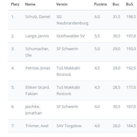
Platz
Name
Verein
Punkte
Buc
BuS
1.
Schulz, Daniel
SG
6,0
31,5
198,5
Neubrandenburg
2.
Lange, Jannis
Greifswalder SV
5,5
30,5
197,0
3.
Schumacher,
SF Schwerin
5,0
29,0
193,0
Ole
4.
Petrow, Jonas
TuS Makkabi
4,5
29,0
192,5
Rostock
5.
Elsken Sicard,
TuS Makkabi
4,5
28,5
177,0
Fabian
Rostock
6.
Jäschke,
SF Schwerin
4,0
30,5
187,0
Jonathan
7.
Trömer, Axel
SAV Torgelow
4,0
26,0
184,5