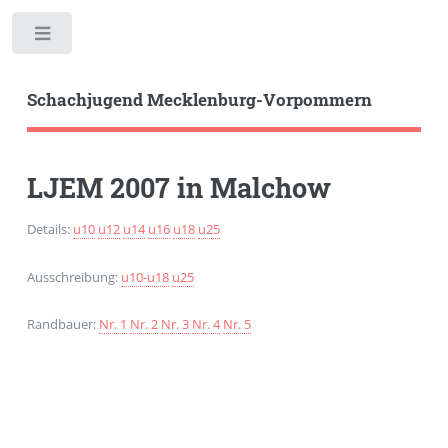
Toggle
Schachjugend Mecklenburg-Vorpommern
LJEM 2007 in Malchow
Details:
u10
u12
u14
u16
u18
u25
Ausschreibung:
u10-u18
u25
Randbauer:
Nr. 1
Nr. 2
Nr. 3
Nr. 4
Nr. 5