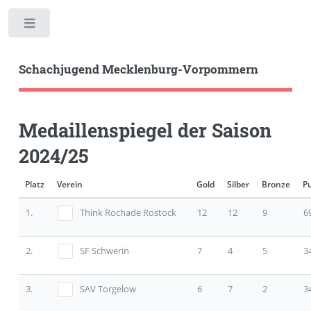
Toggle
Schachjugend Mecklenburg-Vorpommern
Medaillenspiegel der Saison
2024/25
Platz
Verein
Gold
Silber
Bronze
P
1.
Think Rochade Rostock
12
12
9
6
2.
SF Schwerin
7
4
5
3
3.
SAV Torgelow
6
7
2
3