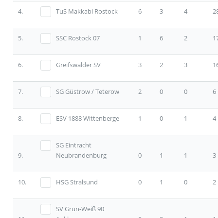
4.
TuS Makkabi Rostock
6
3
4
2
5.
SSC Rostock 07
1
6
2
1
6.
Greifswalder SV
3
2
3
1
7.
SG Güstrow / Teterow
2
0
0
6
8.
ESV 1888 Wittenberge
1
0
1
4
SG Eintracht
9.
Neubrandenburg
0
1
1
3
10.
HSG Stralsund
0
1
0
2
SV Grün-Weiß 90